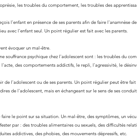
ncoprésie, les troubles du comportement, les troubles des apprentissage
reçois l'enfant en présence de ses parents afin de faire l'anamnèse d
u avec l'enfant seul. Un point régulier est fait avec les parents.
ent évoquer un mal-être.
 souffrance psychique chez l'adolescent sont : les troubles du co
 l'acte, des comportements addictifs, le repli, l'agressivité, le désin
de l'adolescent ou de ses parents. Un point régulier peut être fait a
 dires de l'adolescent, mais en échangeant sur le sens de ses conduit
 faire le point sur sa situation. Un mal-être, des symptômes, un véc
ester par : des troubles alimentaires ou sexuels, des difficultés rela
uites addictives, des phobies, des mouvements dépressifs, etc.